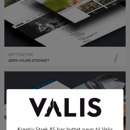
NETTSIDE FOR
JØRN HILME-STEMNET
Kreativ Strek AS har byttet navn til Valis